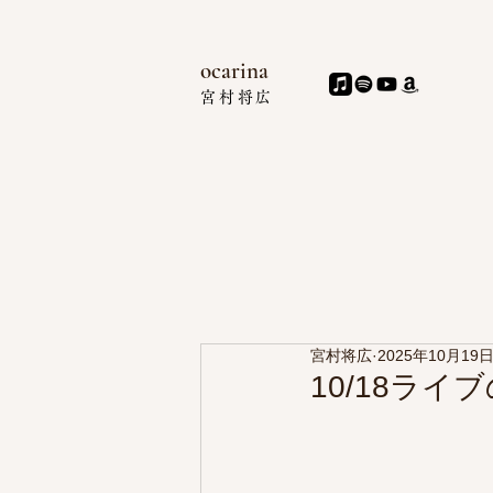
ocari
na
宮村
将広
宮村将広
2025年10月19
10/18ラ