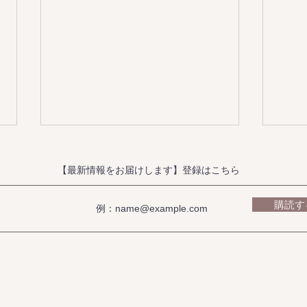
【最新情報をお届けします】登録はこちら
購読す
Just Around The Corner（オ
中津
カリナ）｜演奏動画
あり