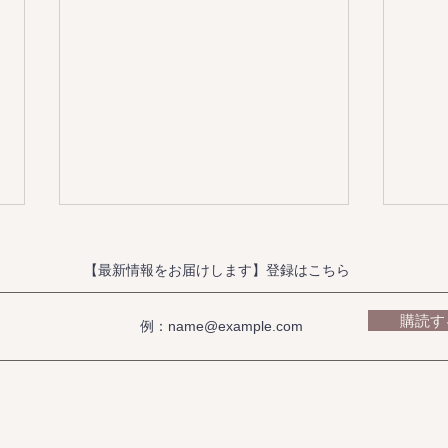
【最新情報をお届けします】登録はこちら
購読す
Just Around The Corner（オ
中津
カリナ）｜演奏動画
あり