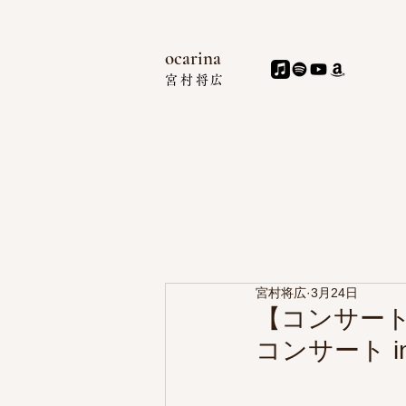
ocari
na
宮村
将広
宮村将広
3月24日
【コンサート
コンサート i